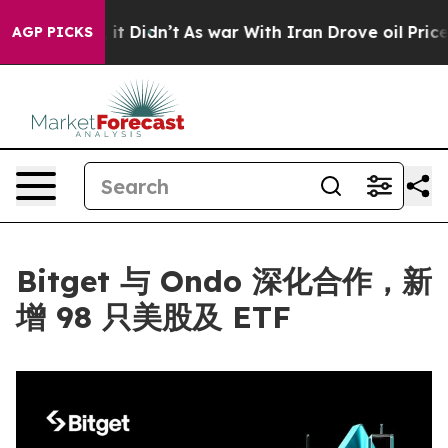
 Well, it Didn’t
As war With Iran Drove oil Prices Hi
AGP PICKS
Bitget 与 Ondo 深化合作，新
增 98 只美股及 ETF