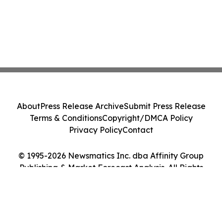
About
Press Release Archive
Submit Press Release
Terms & Conditions
Copyright/DMCA Policy
Privacy Policy
Contact
© 1995-2026 Newsmatics Inc. dba Affinity Group
Publishing & Market Forecast Analysis. All Rights
Reserved.
Cookie Settings / Your Privacy Choices